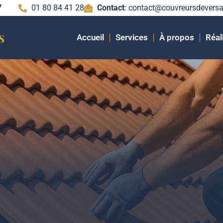
7
01 80 84 41 28
Contact
: contact@couvreursdeversai
Accueil
Services
À propos
Réal