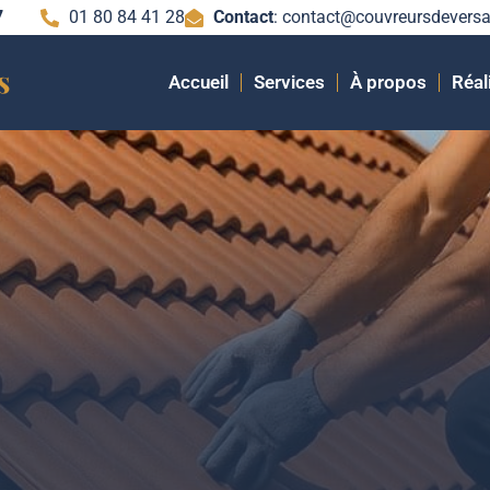
7
01 80 84 41 28
Contact
: contact@couvreursdeversai
Accueil
Services
À propos
Réal