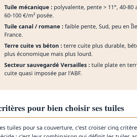
Tuile mécanique :
polyvalente, pente > 11°, 40-80 
60-100 €/m² posée.
Tuile canal / romane :
faible pente, Sud, peu en Îl
France.
Terre cuite vs béton :
terre cuite plus durable, bé
plus économique mais plus lourd.
Secteur sauvegardé Versailles :
tuile plate en ter
cuite quasi imposée par l'ABF.
critères pour bien choisir ses tuiles
es tuiles pour sa couverture, c'est croiser cinq critèr
écide : c'est leur combinaison qui définit les tuiles 