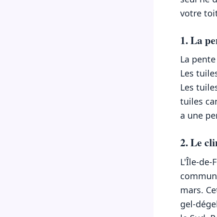
votre toi
1. La pe
La pente
Les tuil
Les tuil
tuiles ca
a une pen
2. Le cl
L'Île-de-
communes
mars. Ce
gel-dége