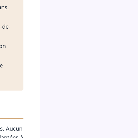
ans,
e-de-
ton
re
es. Aucun
adaptées à