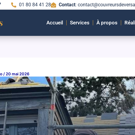
7
01 80 84 41 28
Contact
: contact@couvreursdeversai
Accueil
Services
À propos
Réal
oo
/
20 mai 2026