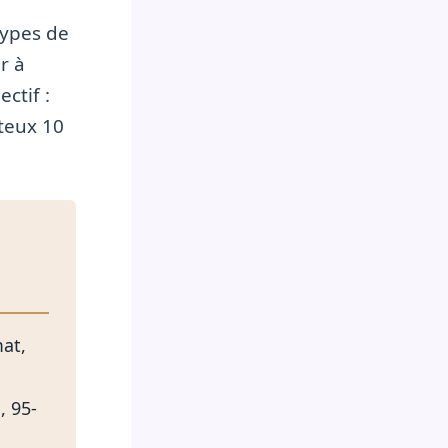
types de
r à
ctif :
ûteux 10
mat,
, 95-