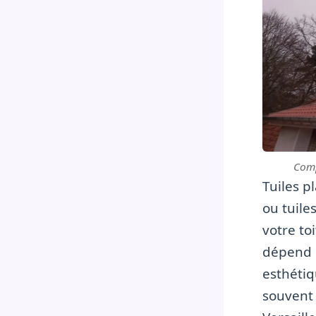
Comp
Tuiles p
ou tuile
votre to
dépend d
esthétiq
souvent