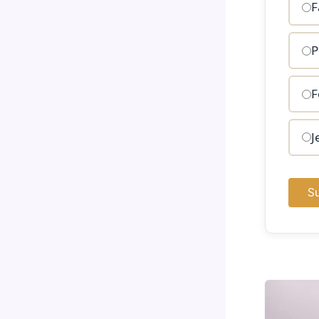
F
P
F
J
Su