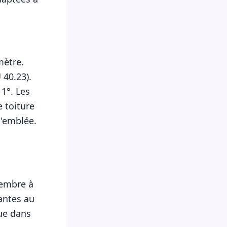
mètre.
 40.23).
1°. Les
e toiture
d'emblée.
vembre à
tantes au
ue dans