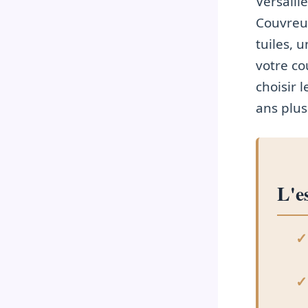
Versaill
Couvreur
tuiles, 
votre co
choisir 
ans plus
L'es