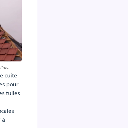
lais.
re cuite
tes pour
es tuiles
ocales
 à