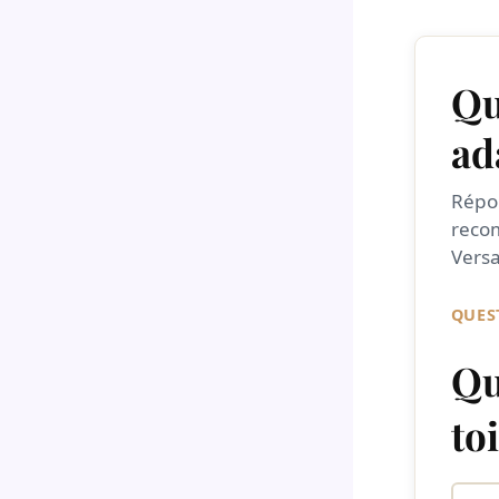
Qu
ad
Répon
reco
Versa
QUEST
Qu
to